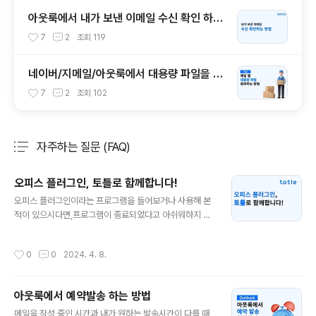
아웃룩에서 내가 보낸 이메일 수신 확인 하는
방법
7
2
조회
119
네이버/지메일/아웃룩에서 대용량 파일을 첨
부하는 방법
7
2
조회
102
자주하는 질문 (FAQ)
분류 전체보기
주요 글 목록
오피스 플러그인, 토틀로 함께합니다!
글 내용
오피스 플러그인이라는 프로그램을 들어보거나 사용해 본
적이 있으시다면,프로그램이 종료되었다고 아쉬워하지 않
으셔도 됩니다.2022년 7월, 오피스 플러그인이 토틀이라
는 이름을 달며 새롭게 개편되었습니다. 토틀은 오피스 플
작성시간
0
0
2024. 4. 8.
러그인에서 제공했던 대용량 파일 첨부, 파일 암호화 및 수
신확인 등의 기능을 그대로 유지하고 있으며, 더 다양한 구
독 플랜과 추가된 기능으로 사용자들의 편의를 높이기 위
아웃룩에서 예약발송 하는 방법
해 노력하고 있습니다.일부 기능(조직도, 승인 메일 등)들
글 내용
은 On-premise 전용으로 Business, Enterprise 플랜
메일을 작성 중인 시간과 내가 원하는 발송시간이 다를 때,