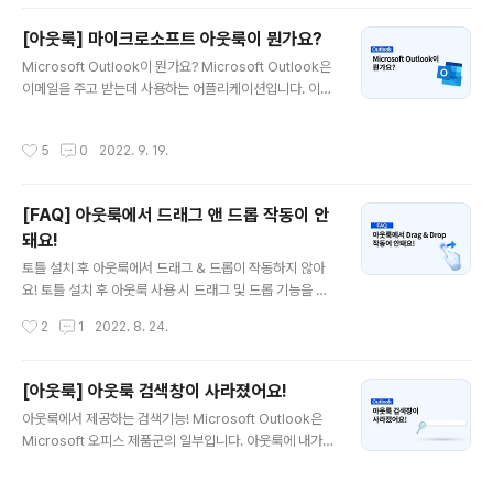
이버메일을 줄곧 쓰왔던 터라 아웃룩에 계정 연동을 시도
했는데 쉽게 연동이 되지 않았습니다. 사용중인 구글 계정
[아웃룩] 마이크로소프트 아웃룩이 뭔가요?
은 바로 등록이 되는 것을 미루어보아 네이버메일이 문제
글 내용
의 원인이라는 것을 파악했지만, 구체적으로 어떤 단계에
Microsoft Outlook이 뭔가요? Microsoft Outlook은
서 오류가 발생해 연동에 실패한 것인지 더 자세하게 알아
이메일을 주고 받는데 사용하는 어플리케이션입니다. 이메
내보도록 하겠습니다. 다른 계정들과 달리 왜 네이버메일
일 수신 및 발신 외에도 일정(캘린더) 관리 기능, 할일(태스
은 쉽게 연동이 되지 않는 것일까요? 만약 위와 같은 팝업
크), 연락처 및 메모를 포함해 다양한 유형의 개인 데이터를
작성시간
5
0
2022. 9. 19.
창이 지속적으로 나타나거나 혹은 이러한 오류 메시지..
관리하는데 사용됩니다. Outlook은 1997년 Microsoft
Office 97에 포함된 제품으로 처음 출시되었고 그 이후로
다양한 업데이트 버전을 출시하고 있습니다. Microsoft 3
[FAQ] 아웃룩에서 드래그 앤 드롭 작동이 안
65 구독을 통해 최신버전의 Outlook을 활용할 수 있습니
돼요!
다. Microsoft Outlook을 활용하면? 1. 다양한 디바이스
글 내용
에 동기화 지원 Microsoft 계정으로 로그인하는 경우 나
토틀 설치 후 아웃룩에서 드래그 & 드롭이 작동하지 않아
의 데이터(이메일, 주소록, 캘린더, 할일 목록 등)를 모바일,
요! 토틀 설치 후 아웃룩 사용 시 드래그 및 드롭 기능을 활
태블릿 및 ..
용할 수 없는 문제를 겪는 사용자분들이 종종 있습니다. 토
작성시간
2
1
2022. 8. 24.
틀에서 제공하는 드래그 앤 드롭 기능이 사용자의 컴퓨터
환경 혹은 보안 프로그램과 충돌을 일으켜 발생하는 문제
로 아래 방법으로 해당 오류를 해결할 수 있습니다. 어떻게
[아웃룩] 아웃룩 검색창이 사라졌어요!
해결할 수 있나요? 1. 최신 버전의 토틀을 사용하고 있지 않
글 내용
아웃룩에서 제공하는 검색기능! Microsoft Outlook은
다면 토틀 홈페이지에서 프로그램을 다시 다운로드한 후
Microsoft 오피스 제품군의 일부입니다. 아웃룩에 내가
설치를 완료합니다. 👉 홈페이지에 업로드 되어 있는 프로
사용하는 이메일 계정을 추가하면 아웃룩에서 제공하는 다
그램은 오류 및 버그 등을 수정한 후 업데이트를 완료한 최
양한 기능들을 사용해 업무를 훨씬 더 효율적으로 해결할
신 버전입니다. 👉 토틀 1.1.183.429 이상 버전을 사용하