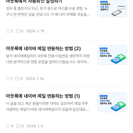
아웃룩에서 자동회신 설정하기
릭합니다. 좌측 메뉴에서 정보 바로 밑에 위치한 열기 및 내
글 내용
보내기를 클릭해 주세요. 그러면 이렇게 선택 가능한 메뉴
업무 중 출장이나 외근, 휴가 등으로 자리를 비운 경험, 누
들이 나타나는데요. 이 중에서 🔁가져오기/내보내기를 클
구나 한 번씩은 있을 것입니다. 이 때 나의 부재중 사실을
릭해 보겠습니다. 그러면 이렇게 가져오기/내보내기 마법
누구에게, 또 어떻게 알려야 할까요? 언제 어떤 연락이 올
사 창이 나타납니다. 파일 백업이 목적이므로 내보내기 -
지 예측할 수 없어 사전에 알리기도 애매하고, 만약 휴가를
작성시간
2
0
2024. 1. 19.
파일을 선택합니다. 백업한 메일을 아웃룩에..
떠난 상황이라면 급한 용무가 아닌 이상 휴가지에서까지
업무를 붙들고 싶지는 않을 것입니다. 오늘 알려드릴 자동
회신은 내가 미리 설정해놓은 문구를 지정된 사람에게 자
아웃룩에 네이버 메일 연동하는 방법 (2)
동으로 보내게 하는 것인데요. 아웃룩 이미지와 함께 쉽게
글 내용
설명해들겠습니다. 아웃룩에서 자동 회신 설정하기 아웃룩
앞서 네이버메일에서 아웃룩 전용 비밀번호 생성까지 마쳤
홈 화면에서 🗂파일 탭을 클릭합니다. 계정 정보 창이 나타
다면 본격적으로 연동 방법을 알려드리겠습니다. 네이버에
나는데, 계정 설정 바로 아래쪽에 위치한 자동 회신을 클릭
서 POP3/IMAP 설정 변경하기 아웃룩으로 가기 전에 네
합니다. 화살표로 표시된 ✅자동 회신 보내기를 클릭해줍
이버 설정에서 POP3와 IMAP을 허용하는 작업을 처리해
작성시간
1
0
2024. 1. 16.
니다. 그러면 이렇게 회신 메시지..
야 하는데요. 아래 첨부 이미지를 통해 차근차근 보여드리
겠습니다. 네이버메일에 접속하여 왼쪽 탭에 위치한 내 메
일함에 마우스를 올리면 톱니바퀴 아이콘⚙이 나타납니다.
아웃룩에 네이버 메일 연동하는 방법 (1)
아이콘을 클릭하면 나타나는 환경 설정 페이지에서 상단
글 내용
메뉴 중 POP3/IMAP 설정을 클릭해주세요. 1. POP3로
이 글을 보고 계신 분들이라면 아마도 일상에서 제일 자주
설정할 경우 POP3/IMAP 설정을 클릭하면 POP3를 설
사용하는 메일이 바로 네이버메일이지 않을까 싶은데요.
정할 수 있는 화면이 자동으로 나타납니다. POP3로 연결
만일 직장에서 아웃룩을 사용하고 계신다면 네이버 메일을
하려는 경우 가장 위쪽의 POP3/SMTP 사용 항목에 ✅사
아웃룩에 연동하여 한 곳에서 모든 메일을 확인하고 관리
작성시간
4
0
2024. 1. 9.
용함 체크박스를 클릭해주세요...
하는 것이 효율적인 작업 방식이 될 것입니다. 저 역시도 네