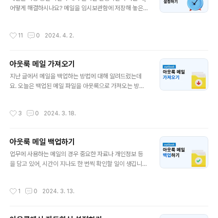
에서 제공되고 있습니다.플랜 별 구체적인 정보를 알고 싶
어떻게 해결하시나요? 메일을 임시보관함에 저장해 놓은
으시다면 토틀 기능 안내에서 자세히 확인할 수 있습니
후 원하는 시간에 다시 접속하여 메일을 발송하는 방법도
다. 혹시, 다음과 같은 상황이신가요? 인원이 많아요!
있지만, 시간에 맞춰 다시 접속해야 한다는 점이 상당히 번
작성시간
11
0
2024. 4. 2.
👨‍👨‍👦‍👦 ㄴ En..
거롭죠. 업무 중 이메일을 많이 사용한다면 예약발송 기능
을 활용해보거나 찾아보신 적이 있을 것 같은데요. 오늘은
아웃룩에서 메일을 예약발송하는 방법에 대해 알려드리겠
아웃룩 메일 가져오기
습니다. 아웃룩에서 메일 예약발송 하기 아웃룩 홈 탭에 있
글 내용
는 ✉새 전자 메일을 클릭해주세요. 새 메일을 작성하는 창
지난 글에서 메일을 백업하는 방법에 대해 알려드렸는데
에서 상단의 옵션 메뉴에 들어가면 위와 같은 툴들이 있습
요. 오늘은 백업된 메일 파일을 아웃룩으로 가져오는 방법
니다. 그중 기타 옵션에 있는 ⏰예약 발송 버튼을 눌러주세
에 대해 알아보도록 하겠습니다. 아웃룩 백업 파일 가져오
요. 여러 가지 기능 중 배달 옵션에 있는 ✅다음 날짜 이후
기 이전 백업에서 했던 것과 마찬가지로 아웃룩 홈 화면의
작성시간
3
0
2024. 3. 18.
에 배달 옵션을 클릭해 주세요. 각각..
좌측 상단 파일 탭을 눌러 열기 및 내보내기 > 가져오기/내
보내기 버튼을 클릭해 마법사 창을 열어주세요. 그다음 화
면에 표시된 것과 같이 가져오기 - 다른 프로그램이나 파일
아웃룩 메일 백업하기
을 클릭합니다. 찾아보기 버튼을 눌러 내 컴퓨터에서 백업
글 내용
된 메일의 위치를 찾아주세요. 이후 다음 버튼을 누르면 메
업무에 사용하는 메일의 경우 중요한 자료나 개인정보 등
일을 백업할 때 설정했던 암호를 묻는 창이 나타납니다. 암
을 담고 있어, 시간이 지나도 한 번씩 확인할 일이 생깁니
호를 입력한 후 확인을 클릭합니다. 마지막으로 파일을 불
다. 주로 사용하는 메일 서비스가 변경되거나, 혹은 계정이
러올 폴더를 선택할 수 있는 창이 나타납니다. 마침 버튼까
해킹당할 경우를 대비하여 메일을 백업해놓는 방법이 있는
작성시간
1
0
2024. 3. 13.
지 눌렀다면, 아웃룩으로 메일 가져오기..
데요. 오늘은 아웃룩에서 메일을 백업하는 방법에 대해 차
근차근 알려드리겠습니다. 아웃룩에서 메일 백업하기 우선
아웃룩을 실행하여 홈 화면 좌측 상단에 있는 파일 탭을 클