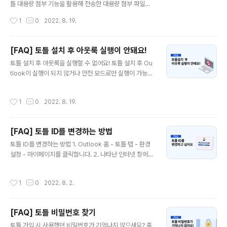
상기 방법이 불가능할 경우 토틀 홈페이지에서 프로그램
틀 대용량 첨부 기능을 활용해 전송한 대용량 첨부 파일의
파일을 새로 다운로드 및 설치 후 사용 2. 아웃룩이 제대로
다운로드 가능 기한을 원하는 대로 설정할 수 있습니다. 무
작성시간
1
0
2022. 8. 19.
종료되지 않은 경우 간혹 아웃룩이..
료 버전 사용자인 경우에는 최대 14일까지 파일 보관을 제
공하고 유료 구독 제품인 Personal 및 Enterprise 플랜
을 사용하는 사용자인 경우 원하는 만큼 다운로드 가능 기
[FAQ] 토틀 설치 후 아웃룩 실행이 안돼요!
한을 언제든지 설정할 수 있습니다. 토틀 구독 버전 FREE
글 내용
토틀 설치 후 아웃룩을 실행할 수 없어요! 토틀 설치 후 Ou
PERSONAL BUSINESS ENTERPRISE 파일 보관 기간
tlook이 실행이 되지 않거나 안전 모드로만 실행이 가능한
최대 7일 30일 무제한 관리자 도구를 통해 설정 (무제한)
오류가 발행하는 경우가 있습니다. Outlook이 제대로 종
다운로드 기한 설정, 어떻게 할 수 있나요? 1. 아웃룩 홈 탭
료되지 않은 채 토틀의 설치가 이루어져 Outlook이 제대
에서 새 전자 메일을 클릭한 후, 아래 토틀 메뉴에서 대용량
작성시간
1
0
2022. 8. 19.
로 실행되지 않거나 안전 모드로 실행되는 오류입니다. 보
첨부를 클릭합니다. 2. 대용량 첨부 탭 메뉴에서..
통 Microsoft Office 2016 Pro 버전 (16.0.4266)을
사용하는 사용자에게 많이 발생하는 오류로 아래에서 설명
[FAQ] 토틀 ID를 변경하는 방법
드릴 토틀 수동 업데이트를 통해 문제를 해결할 수 있습니
글 내용
다. 16.0.4266로 시작하는 오피스 버전을 사용하고 계신
토틀 ID를 변경하는 방법 1. Outlook 홈 - 토틀 탭 - 환경
가요? Microsoft Office 2016 Pro 버전 (16.0.4266)
설정 - 마이페이지를 클릭합니다. 2. 나타난 인터넷 창에서
은 2015년 11월 발표된 버전으로 설치 후 업데이트를 진
우측에 위치한 아이디 변경을 클릭합니다. 3. 기존에 사용
행하지 않은 버전입니다. ..
하고 있던 토틀 비밀번호와 변경하고 싶은 새 이메일을 입
작성시간
1
0
2022. 8. 2.
력한 후 적용을 클릭합니다. 4. 적용을 클릭하면 새 이메일
주소로 이메일 아이디 변경 인증 이메일이 발송됩니다. 이
인증 이메일을 열어 메일 인증하기 버튼을 클릭해 아이디
[FAQ] 토틀 비밀번호 찾기
변경을 완료합니다. 5. 환경설정 창을 닫은 후에 다시 상단
글 내용
메뉴의 환경설정을 클릭하면 변경된 ID를 확인하실 수 있
토틀 가입 시 사용했던 비밀번호가 기억나지 않으세요? 혹