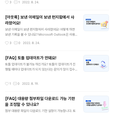
작성시간
3
1
2022. 8. 24.
수 있습니다. 많은 기능들 중 아웃룩 사용자들이 거의 매일
고 있지 않은 사용자분들은 꼭 홈페이지에서 최신버전 프
사용하는 기능 중 하나가 검색기능입니다. 특정 키워드로
로그램 다운로드 후 설치를..
내가 보낸 혹은 받은 이메일을 손쉽게 검색할 수 있죠. 하지
[아웃룩] 보낸 이메일이 보낸 편지함에서 사
만 마이크로소프트의 프로그램 업데이트 이후 이제는 이
라졌어요!
검색창을 원래 위치에서 찾아볼 수 없게 되었습니다. 업데
글 내용
이트로 인한 아웃룩 검색창의 위치 변경 2019년 11월, 마
보낸 이메일이 보낸 편지함에서 사라졌어요! 어떻게 하면
이크로소프트는 기술 커뮤니티에 검색창의 위치 변경과 관
보낸 기록을 볼 수 있나요? Microsoft Outlook은 사용
련된 업데이트를 공유했습니다. 검색 기능이 사용자들의
자가 이메일을 보낼 때마다 보낸 사람이 이메일이 잘 전송
작성시간
3
0
2022. 8. 24.
업무 생산성 및 효율성 향상..
되었는지 확인할 수 있도록 보낸 항목 폴더에 메일 사본을
저장합니다. 하지만 여러가지의 이유로 보낸 편지함에 이
메일이 저장되지 않는 경우가 발생하기도 합니다. 이러한
[FAQ] 토틀 업데이트가 안돼요!
문제가 발생하는 원인에는 여러 가지 이유가 존재하기 때
글 내용
토틀 업데이트가 불가능 하신가요? 토틀의 업데이트가 진
문에 아래의 방법들을 시도해보며 어떤 문제로 인해 발생
행될 때마다 업데이트가 되지 않는다는 문의가 많이 접수
한 오류인지를 확인해보는 것이 무엇보다 중요합니다. 아
됩니다. 토틀 업데이트 시 업데이트 파일이 실행되지 않는
래 다양한 문제 원인들 중 적합한 해결 방법을 찾아 문제를
주요 원인과 해결 방법에 대해 알아보겠습니다. 토틀 업데
해결해보세요. 1. 이메일이 실제로 전송되지 않은 경우 이
작성시간
1
0
2022. 8. 19.
이트가 제대로 실행되지 않는 원인 1. 사용 중인 보안 프로
메일이 실제로 전송되지 않은 경우입니다. 보낼 편지함 폴
그램이 업데이트를 차단하는 경우 사용자 분이 사용하고
더에 이메일이 있는지 확인한 다음 이..
계신 보안 프로그램에서 보안 문제로 인해 토틀의 업데이
[FAQ] 대용량 첨부파일 다운로드 가능 기한
트 실행 파일의 실행을 막는 경우입니다. 이런 경우에는 아
을 조정할 수 있나요?
래 방법을 통해 문제를 해결하실 수 있습니다. 1️⃣ 사용 중
글 내용
인 보안 프로그램을 종료한 후 토틀 업데이트 재 시도 2️⃣
첨부 대용량 파일의 다운로드 기한 설정이 가능합니다. 토