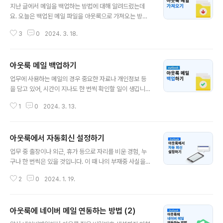
지난 글에서 메일을 백업하는 방법에 대해 알려드렸는데
요. 오늘은 백업된 메일 파일을 아웃룩으로 가져오는 방법
에 대해 알아보도록 하겠습니다. 아웃룩 백업 파일 가져오
3
0
2024. 3. 18.
기 이전 백업에서 했던 것과 마찬가지로 아웃룩 홈 화면의
좌측 상단 파일 탭을 눌러 열기 및 내보내기 > 가져오기/내
보내기 버튼을 클릭해 마법사 창을 열어주세요. 그다음 화
아웃룩 메일 백업하기
면에 표시된 것과 같이 가져오기 - 다른 프로그램이나 파일
글 내용
을 클릭합니다. 찾아보기 버튼을 눌러 내 컴퓨터에서 백업
업무에 사용하는 메일의 경우 중요한 자료나 개인정보 등
된 메일의 위치를 찾아주세요. 이후 다음 버튼을 누르면 메
을 담고 있어, 시간이 지나도 한 번씩 확인할 일이 생깁니
일을 백업할 때 설정했던 암호를 묻는 창이 나타납니다. 암
다. 주로 사용하는 메일 서비스가 변경되거나, 혹은 계정이
호를 입력한 후 확인을 클릭합니다. 마지막으로 파일을 불
1
0
2024. 3. 13.
해킹당할 경우를 대비하여 메일을 백업해놓는 방법이 있는
러올 폴더를 선택할 수 있는 창이 나타납니다. 마침 버튼까
데요. 오늘은 아웃룩에서 메일을 백업하는 방법에 대해 차
지 눌렀다면, 아웃룩으로 메일 가져오기..
근차근 알려드리겠습니다. 아웃룩에서 메일 백업하기 우선
아웃룩에서 자동회신 설정하기
아웃룩을 실행하여 홈 화면 좌측 상단에 있는 파일 탭을 클
글 내용
릭합니다. 좌측 메뉴에서 정보 바로 밑에 위치한 열기 및 내
업무 중 출장이나 외근, 휴가 등으로 자리를 비운 경험, 누
보내기를 클릭해 주세요. 그러면 이렇게 선택 가능한 메뉴
구나 한 번씩은 있을 것입니다. 이 때 나의 부재중 사실을
들이 나타나는데요. 이 중에서 🔁가져오기/내보내기를 클
누구에게, 또 어떻게 알려야 할까요? 언제 어떤 연락이 올
릭해 보겠습니다. 그러면 이렇게 가져오기/내보내기 마법
2
0
2024. 1. 19.
지 예측할 수 없어 사전에 알리기도 애매하고, 만약 휴가를
사 창이 나타납니다. 파일 백업이 목적이므로 내보내기 -
떠난 상황이라면 급한 용무가 아닌 이상 휴가지에서까지
파일을 선택합니다. 백업한 메일을 아웃룩에..
업무를 붙들고 싶지는 않을 것입니다. 오늘 알려드릴 자동
아웃룩에 네이버 메일 연동하는 방법 (2)
회신은 내가 미리 설정해놓은 문구를 지정된 사람에게 자
글 내용
동으로 보내게 하는 것인데요. 아웃룩 이미지와 함께 쉽게