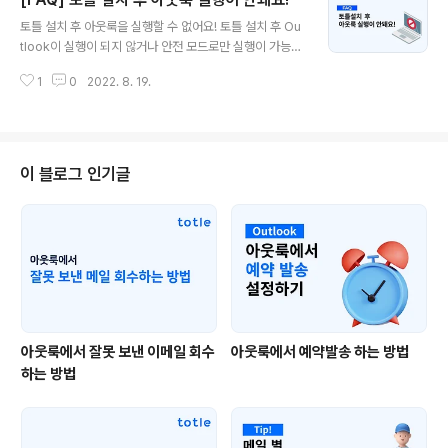
인증 이메일을 열어 메일 인증하기 버튼을 클릭해 아이디
글 내용
변경을 완료합니다. 5. 환경설정 창을 닫은 후에 다시 상단
토틀 설치 후 아웃룩을 실행할 수 없어요! 토틀 설치 후 Ou
메뉴의 환경설정을 클릭하면 변경된 ID를 확인하실 수 있
tlook이 실행이 되지 않거나 안전 모드로만 실행이 가능한
습니다. 기타 문의할 사항이 있으신가요? 지금 바로 아래
오류가 발행하는 경우가 있습니다. Outlook이 제대로 종
연락처로 문의해주세요! ▶ 1:1 문의하기 ▶ E: support@
1
0
2022. 8. 19.
료되지 않은 채 토틀의 설치가 이루어져 Outlook이 제대
totlelab.com
로 실행되지 않거나 안전 모드로 실행되는 오류입니다. 보
통 Microsoft Office 2016 Pro 버전 (16.0.4266)을
사용하는 사용자에게 많이 발생하는 오류로 아래에서 설명
드릴 토틀 수동 업데이트를 통해 문제를 해결할 수 있습니
이 블로그 인기글
다. 16.0.4266로 시작하는 오피스 버전을 사용하고 계신
가요? Microsoft Office 2016 Pro 버전 (16.0.4266)
은 2015년 11월 발표된 버전으로 설치 후 업데이트를 진
행하지 않은 버전입니다. ..
아웃룩에서 잘못 보낸 이메일 회수
아웃룩에서 예약발송 하는 방법
하는 방법