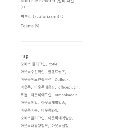
Multi File Explorer (멀티 파일 ..
(1)
짜투리 (zzaturi.com)
(0)
Teams
(5)
Tag
오피스 플러그인,
totle,
아웃룩수신확인,
블렌드씽즈,
아웃룩애드인솔루션,
Outlook,
아웃룩,
아웃룩대용량,
officeplugin,
토틀,
아웃룩애드인,
outlookaddin,
아웃룩메일,
아웃룩개별발송,
아웃룩기능,
아웃룩EML,
오피스플러그인,
아웃룩예약발송,
아웃룩대용량첨부,
아웃룩설정,