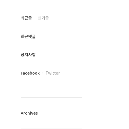
최
최근글
인기글
근
글
과
최근댓글
인
기
글
공지사항
페
Facebook
Twitter
이
스
북
트
위
터
플
Archives
러
그